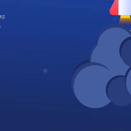
LMS
c